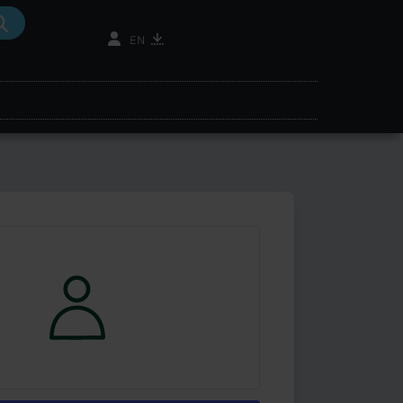
mantic search
search oil
ne finder