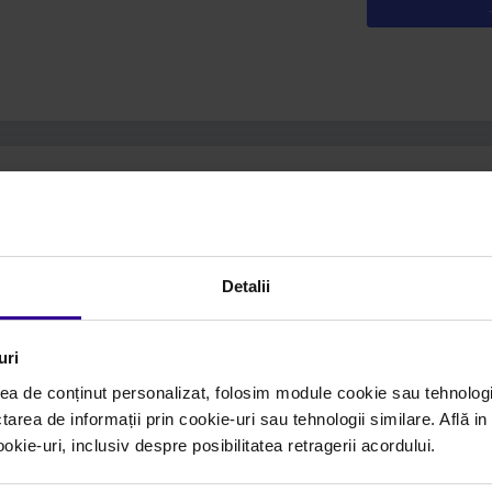
N67MNTF42.0012VAL.
T9001050
Brand: Mec-Diesel / Box: Mec-Diesel
Detalii
uri
ea de conținut personalizat, folosim module cookie sau tehnologi
PRODUCT DETAILS
APPLICATIONS
tarea de informații prin cookie-uri sau tehnologii similare. Află i
ie-uri, inclusiv despre posibilitatea retragerii acordului.
DESCRIPTION
BRAND / BOX