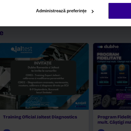
Administrează preferințe
Brand:
Fiat Po
Full Gasket Set, Engine
Technologies
GUARNIZIONE MOTORE IVECO-
Box:
Fiat Powe
N67MNTF42.0012VAL.
Technologies
iile
Dubhe