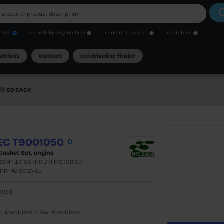
search by code
search by engine type
se
catalogs
promotions
contact
cei driveli
 Gasket Set, engine
GO BACK
MEC T9001050
Full Gasket Set, engine
SET COMPLET GARNITURI MOTOR G.T-