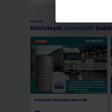
MEC 200350
‹‹
‹
1
›
››
Promotii
Răsfoiește
promot