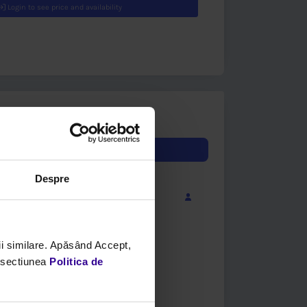
Login to see price an
Despre
i similare. Apăsând Accept,
n sectiunea
Politica de
PRICE