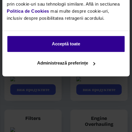
prin cookie-uri sau tehnologii similare. Află in sectiunea
Politica de Cookies
mai multe despre cookie-uri,
Gaskets
Engine
inclusiv despre posibilitatea retragerii acordului.
Overhauling
виж продуктите
виж продуктите
Acceptă toate
Administrează preferințe
Engine
Electrical and
components
Sensors
виж продуктите
виж продуктите
Filters
Engine
Overhauling