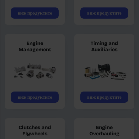
виж продуктите
виж продуктите
Engine
Timing and
Management
Auxiliaries
виж продуктите
виж продуктите
Clutches and
Engine
Flywheels
Overhauling