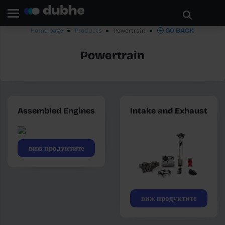
Home page
Products
Powertrain
GO BACK
Powertrain
Assembled Engines
Intake and Exhaust
виж продуктите
виж продуктите