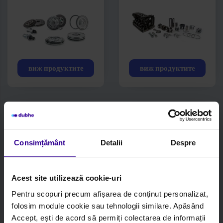
виж продуктите
виж продуктите
Engine
Oil Pumps and
Overhauling-
Lubrication
Upper part
Consimțământ
Detalii
Despre
Acest site utilizează cookie-uri
Pentru scopuri precum afișarea de conținut personalizat,
виж продуктите
виж продуктите
folosim module cookie sau tehnologii similare. Apăsând
Accept, ești de acord să permiți colectarea de informații