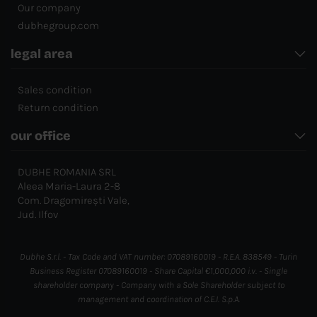
Our company
dubhegroup.com
legal area
Sales condition
Return condition
our office
DUBHE ROMANIA SRL
Aleea Maria-Laura 2-8
Com. Dragomirești Vale,
Jud. Ilfov
Dubhe S.r.l. - Tax Code and VAT number: 07089160019 - R.E.A. 838549 - Turin
Business Register 07089160019 - Share Capital €1,000,000 i.v. - Single
shareholder company - Company with a Sole Shareholder subject to
management and coordination of C.E.I. S.p.A.