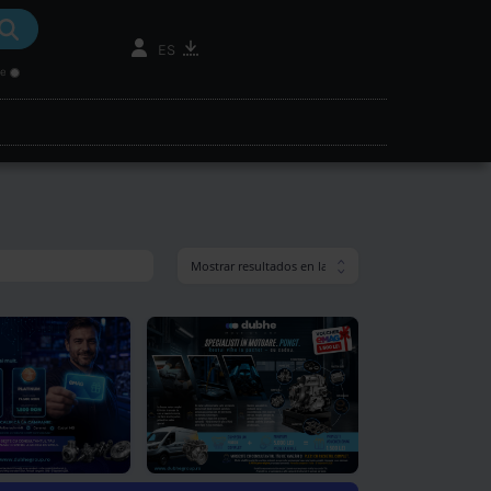
búsqueda semántica
buscar aceite
roup.com
cei driveline finder