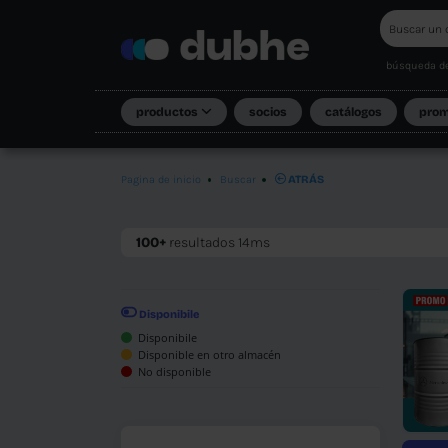
productos
socios
c
Pagina de inicio
Buscar
ATRÁS
100+
resultados 14ms
Disponibile