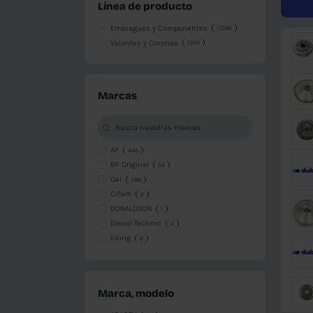
Disponibile
Disponible en otro almacén
No disponible
Línea de producto
Embragues y Componentes
17396
Volantes y Coronas
1340
Marcas
AP
446