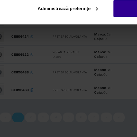
BUS
Administrează preferințe
COROANA 
MEC 310100
8040/806
EUROCARGO
MEC 310010
COROANA 
PRET SPEC
MEC 182685M
DCI 11/MI
CEI196499
VOLANTA
00-196292
VOLANTA
PRET SPEC