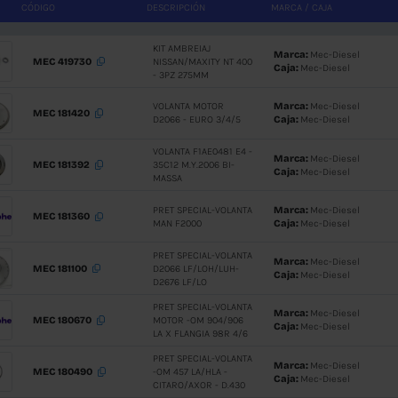
CÓDIGO
DESCRIPCI
KIT AMBRE
MEC 419730
NISSAN/MA
- 3PZ 275
VOLANTA 
MEC 181420
D2066 - E
VOLANTA F
MEC 181392
35C12 M.Y.
MASSA