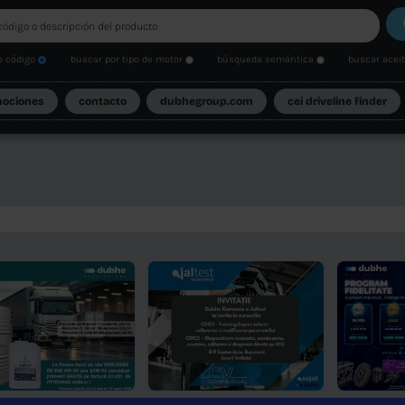
búsqueda de código
buscar por tipo de motor
atálogos
promociones
contacto
dubheg