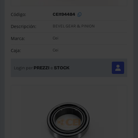
Código:
CEI194484
Descripción:
BEVEL GEAR & PINION
Marca:
Cei
Caja:
Cei
Login per
PREZZI
e
STOCK