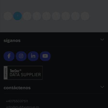
‹
1
2
3
4
5
6
7
›
síganos
contáctenos
+40755037511
info@dubhegroup.ro