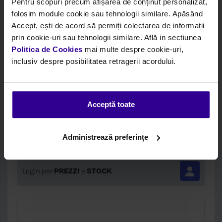
Pentru scopuri precum afișarea de conținut personalizat,
folosim module cookie sau tehnologii similare. Apăsând
Accept, ești de acord să permiți colectarea de informații
prin cookie-uri sau tehnologii similare. Află in sectiunea
Politica de Cookies
mai multe despre cookie-uri,
inclusiv despre posibilitatea retragerii acordului.
Código:
CEI133101
Descripción:
PRET SPECIAL-DIFFERENTIAL SPIDER
Acceptă toate
Marca:
Cei
Administrează preferințe
Caja:
Cei
Login per
PREZZI
e
STOCK