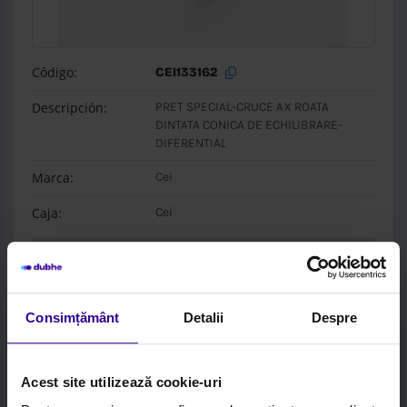
Código:
CEI133162
Descripción:
PRET SPECIAL-CRUCE AX ROATA
DINTATA CONICA DE ECHILIBRARE-
DIFERENTIAL
Marca:
Cei
Caja:
Cei
Login per
PREZZI
e
STOCK
Consimțământ
Detalii
Despre
Acest site utilizează cookie-uri