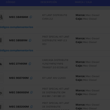
CÓDIGO
DESCRIPCI
KIT LANT D
MEC 384184M
CVRA 2.2
Códigos complementarios
PRET SPEC
MEC 385811M
DISTRIBUT
DCI
Códigos complementarios