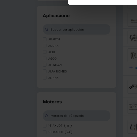
Fiat
41
ALFA ROMEO
231
Fiat Powertrain Technologies
19
ALPINA
1
Ford
1
AMW
17
GENERIC SUPPLIER
10
ARMATRAC
4
Gates
5351
ARO
3
HERT & BUSS
1
ASHOK LEYLAND
70
Heavybelt
280
ASIA MOTORS
2
INCAR
1
ASTON MARTIN
5
ISUZU
7
ASTRA
404
Impergom
1
AUDI
346
Ina
685
AUSTIN
19
Iveco
371
AUTO UNION
1
Knorr-Bremse
9
AUTOBIANCHI
12
Kolbenschmidt
254
AVIA
53
AYATS
14
BASAK
10