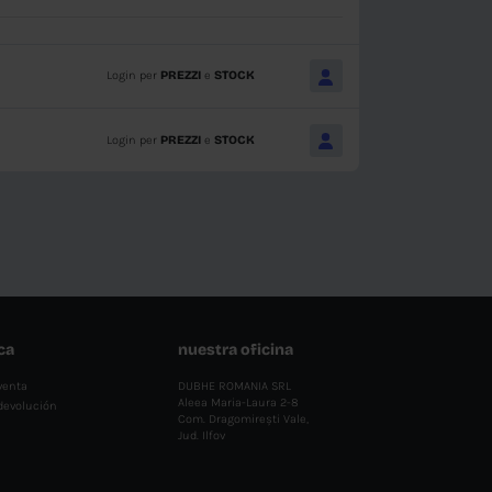
Lo
BUTIE
Caja:
Mec-Diesel
DT 2.7 HDI
ISTRIBUTIE
Marca:
Mec-Diesel
Lo
EURO
Caja:
Mec-Diesel
IAL-KIT LANT
Marca:
Mec-Diesel
Lo
BUTIE OM
Caja:
Mec-Diesel
2 CRD
IAL-KIT LANT
Marca:
Mec-Diesel
Lo
BUTIE
Caja:
Mec-Diesel
 -1.2
IAL-KIT LANT
BUTIE R9M -
Marca:
Mec-Diesel
Lo
RAFIC/VIVAR
Caja:
Mec-Diesel
IAL-KIT LANT