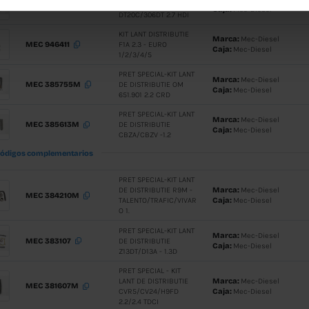
DE DISTRI
MEC 380037M
X10XE/X12
1.4
PRET SPEC
MEC 383212
DE DISTRI
A12XEL/Z1
PRET SPEC
MEC 384110M
DE DISTRI
YD25DDTI2
Códigos complementarios
PRET SPEC
DE DISTRI
MEC 380046M
EP6/N13B1
/1.6
Códigos complementarios
PRET SPEC