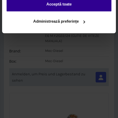
Acceptă toate
Code:
MEC 81150
Administrează preferințe
Beschreibung:
Leichtgewichtsmotoren
BLOC MOTOR AMBIELAT F1AGL411 - DAILY
E6 M.Y.2022/24 (CUTIE DE VITEZE
MANUALA)
Brand:
Mec-Diesel
Box:
Mec-Diesel
Anmelden, um Preis und Lagerbestand zu
sehen