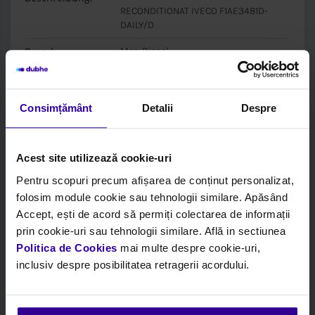
RECONDITIONAT IVECO F1AE3481D-
DAILY/D
Brand:
Mec-Diesel
Box:
Mec-Diesel
Consimțământ
Detalii
Despre
Anmelden, um Preis und Lagerbestand zu
sehen
Acest site utilizează cookie-uri
Pentru scopuri precum afișarea de conținut personalizat,
folosim module cookie sau tehnologii similare. Apăsând
Accept, ești de acord să permiți colectarea de informații
prin cookie-uri sau tehnologii similare. Află in sectiunea
Politica de Cookies
mai multe despre cookie-uri,
inclusiv despre posibilitatea retragerii acordului.