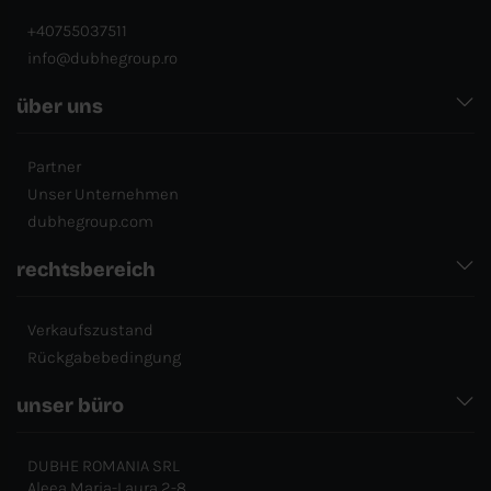
+40755037511
info@dubhegroup.ro
über uns
Partner
Unser Unternehmen
dubhegroup.com
rechtsbereich
Verkaufszustand
Rückgabebedingung
unser büro
DUBHE ROMANIA SRL
Aleea Maria-Laura 2-8