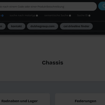
Codesuche
suche nach motortyp
seman
atalog
aktionen
kontakt
dubhegroup.c
URÜCK
Cha