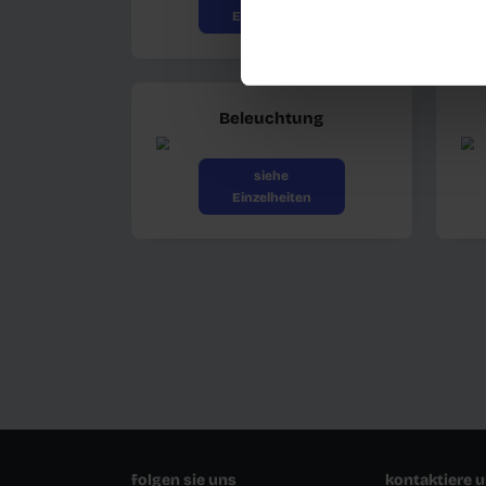
Fahrerkabine und
Karosserie
siehe
Einzelheiten
Beleuchtung