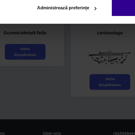
Administrează preferințe
Ausrüstung
siehe
Einzelheiten
Gummi-Metall-Teile