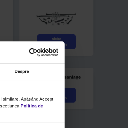
Federungen
Despre
siehe
i similare. Apăsând Accept,
Einzelheiten
n sectiunea
Politica de