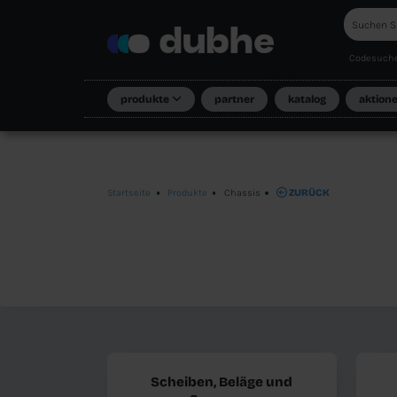
produkte
partner
k
Startseite
Produkte
Chassis
Z