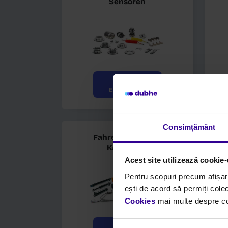
Scheiben, Beläge und
Sensoren
Consimțământ
Acest site utilizează cookie-
Pentru scopuri precum afișar
siehe
ești de acord să permiți colec
Einzelheiten
Cookies
mai multe despre cook