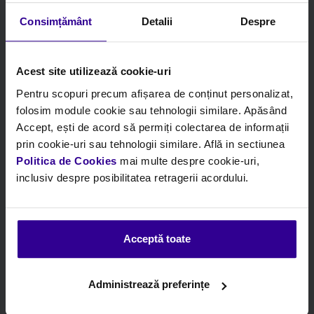
Consimțământ
Detalii
Despre
Acest site utilizează cookie-uri
Pentru scopuri precum afișarea de conținut personalizat,
folosim module cookie sau tehnologii similare. Apăsând
Accept, ești de acord să permiți colectarea de informații
prin cookie-uri sau tehnologii similare. Află in sectiunea
Politica de Cookies
mai multe despre cookie-uri,
inclusiv despre posibilitatea retragerii acordului.
Code:
MEC 380046M
Beschreibung:
Steuerkettensatz
PRET SPECIAL-KIT LANT DE DISTRIBUTIE
Acceptă toate
EP6/N13B16/5FK/FS1.4/1.6
Brand:
Mec-Diesel
Administrează preferințe
Box:
Mec-Diesel