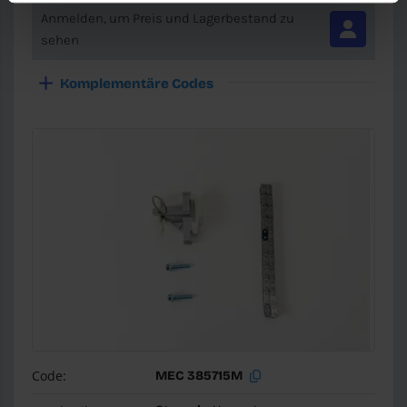
Anmelden, um Preis und Lagerbestand zu
sehen
Komplementäre Codes
Code:
MEC 385715M