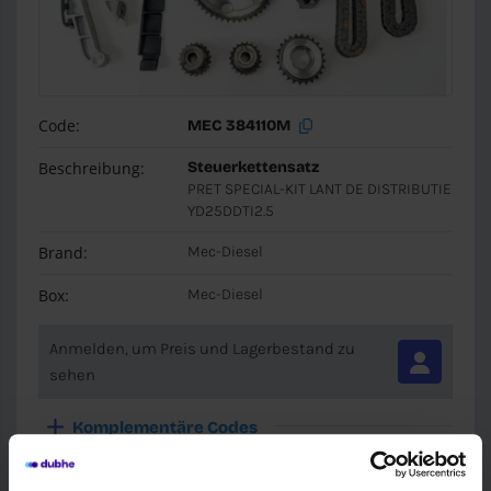
Code:
MEC 384110M
Beschreibung:
Steuerkettensatz
PRET SPECIAL-KIT LANT DE DISTRIBUTIE
YD25DDTI2.5
Brand:
Mec-Diesel
Box:
Mec-Diesel
Anmelden, um Preis und Lagerbestand zu
sehen
Komplementäre Codes