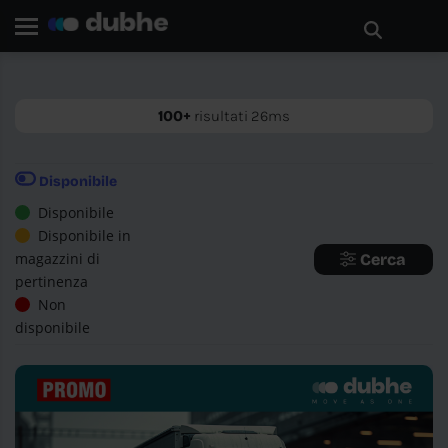
Home page
Ricerca
INDIETRO
100+
risultati 26ms
Disponibile
Disponibile
Disponibile in
magazzini di
Cerca
pertinenza
Non
disponibile