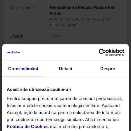
Descrizione:
Rivestimento Pedale, Pedale Del
Freno
PRET SPECIAL-ACOPERIRE PEDALA
PEDALA FRANA
Brand:
LEMA
Box:
LEMA
Login per
PREZZI
e
STOCK
Consimțământ
Detalii
Despre
Acest site utilizează cookie-uri
Pentru scopuri precum afișarea de conținut personalizat,
folosim module cookie sau tehnologii similare. Apăsând
Accept, ești de acord să permiți colectarea de informații
prin cookie-uri sau tehnologii similare. Află in sectiunea
Politica de Cookies
mai multe despre cookie-uri,