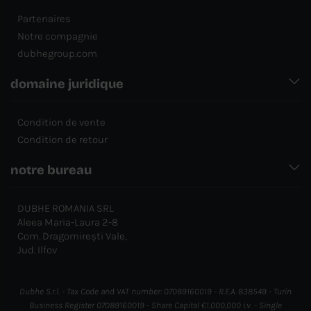
Partenaires
Notre compagnie
dubhegroup.com
domaine juridique
Condition de vente
Condition de retour
notre bureau
DUBHE ROMANIA SRL
Aleea Maria-Laura 2-8
Com. Dragomirești Vale,
Jud. Ilfov
Dubhe S.r.l. - Tax Code and VAT number: 07089160019 - R.E.A. 838549 - Turin
Business Register 07089160019 - Share Capital €1,000,000 i.v. - Single