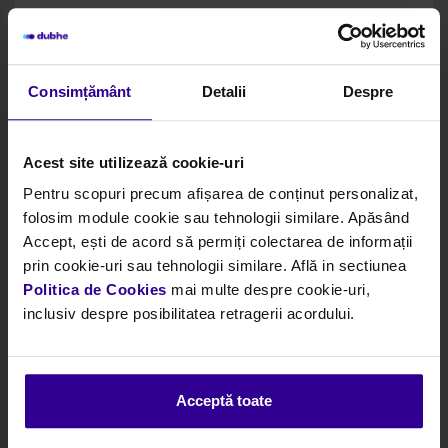
Consimțământ
Detalii
Despre
Acest site utilizează cookie-uri
Pentru scopuri precum afișarea de conținut personalizat,
folosim module cookie sau tehnologii similare. Apăsând
Accept, ești de acord să permiți colectarea de informații
prin cookie-uri sau tehnologii similare. Află in sectiunea
Code:
MEC 53200235SR
Politica de Cookies
mai multe despre cookie-uri,
inclusiv despre posibilitatea retragerii acordului.
Description:
Turbocompresseur,
Suralimentation
TURBOCOMPRESOR RECONDITIONAT -
PEUGEOT/CITROEN 8HX/8HZ
Acceptă toate
Marque:
Mec-Diesel