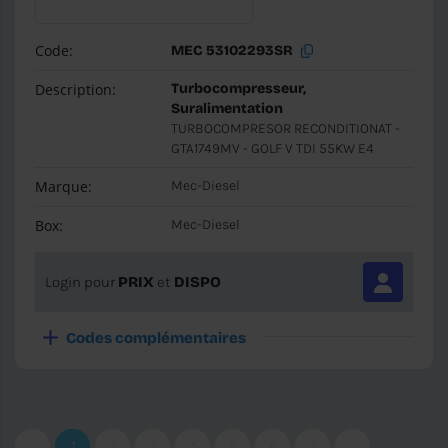
Code:
MEC 53102293SR
Description:
Turbocompresseur,
Suralimentation
TURBOCOMPRESOR RECONDITIONAT -
GTA1749MV - GOLF V TDI 55KW E4
Marque:
Mec-Diesel
Box:
Mec-Diesel
Login pour
PRIX
et
DISPO
Codes complémentaires
‹
1
2
3
4
5
6
7
›