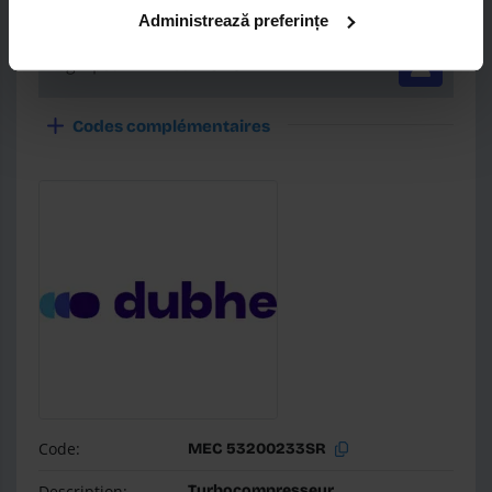
Box:
Mec-Diesel
Administrează preferințe
Login pour
PRIX
et
DISPO
Codes complémentaires
Code:
MEC 53200233SR
Description:
Turbocompresseur,