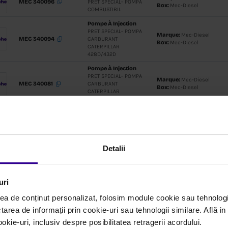
MEC 340370M
SUPAPA C
PRESIUNE 
8140.43
Régulateu
De Carbu
(système
Commun
MEC 900176M
SUPAPA R
CANTITATE
COMBUSTI
DUCATO/D
N RAIL SY
Pompe À I
Detalii
MEC 340096
PRET SPEC
COMBUSTI
uri
Pompe À I
PRET SPEC
ea de conținut personalizat, folosim module cookie sau tehnologi
MEC 340094
CARBURA
tarea de informații prin cookie-uri sau tehnologii similare. Află i
CATERPILL
ie-uri, inclusiv despre posibilitatea retragerii acordului.
428D/432