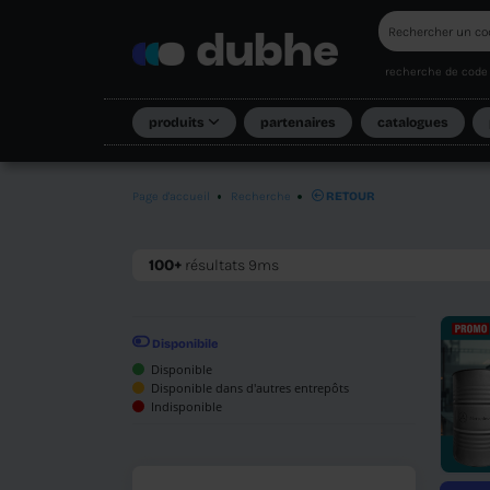
produits
partenaires
Page d'accueil
Recherche
RETOU
100+
résultats 9ms
Disponibile