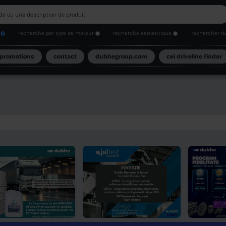
recherche de code
recherche par type de moteur
catalogues
promotions
contact
dubh
R