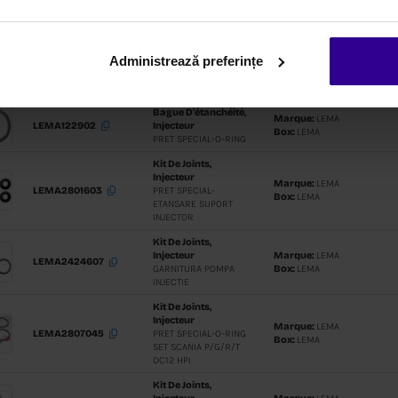
Pompe À I
PRET SPEC
Administrează preferințe
MEC 340081
CARBURA
CATERPILL
CS323CCS
Tuyauteri
Carburan
MEC MN2170
FURTUN C
TGX
Tuyauteri
Carburan
MEC MN2030
CONDUCT
COMBUSTI
Injecteur
PRET SPEC
INJECTOR
MEC 341651R
RECONDIT
651.955/95
SPRINTER 