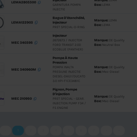
EURO 6
Unité Po
Injecteur
MEC 340171R
PRET SPEC
INJECTOR 
VARIO 199
Bague D'é
LEMA122902
Injecteur
PRET SPEC
Kit De Joi
Injecteur
LEMA2801603
PRET SPEC
ETANSARE
INJECTOR
Kit De Joi
Injecteur
LEMA2424607
GARNITUR
INJECTIE