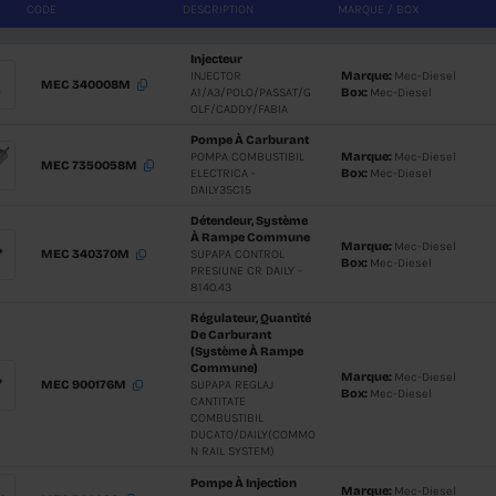
CODE
DESCRIPTIO
163
Injecteur
395
INJECTOR
MEC 340008M
A1/A3/PO
OLF/CADD
Pompe À 
POMPA CO
MEC 7350058M
ELECTRICA
DAILY35C1
Détendeu
À Rampe