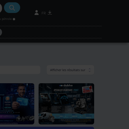
recherche sémantique
rechercher du pétrole
egroup.com
cei driveline finder