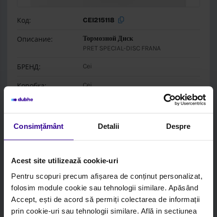
Код:
CEI215118
Описание:
Тормозной Диск
PRET SPECIAL-DISC FRANA
БРЕНД:
Cei
Коробка:
Cei
Войдите, чтобы увидеть цену и наличие на
складе
Consimțământ
Detalii
Despre
Acest site utilizează cookie-uri
Pentru scopuri precum afișarea de conținut personalizat,
folosim module cookie sau tehnologii similare. Apăsând
Accept, ești de acord să permiți colectarea de informații
prin cookie-uri sau tehnologii similare. Află in sectiunea