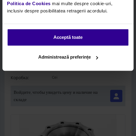
Politica de Cookies
mai multe despre cookie-uri,
inclusiv despre posibilitatea retragerii acordului.
Код:
CEI215114
Acceptă toate
Описание:
Тормозной Диск
PRET SPECIAL-DISC FRANA
Administrează preferințe
БРЕНД:
Cei
Коробка:
Cei
Войдите, чтобы увидеть цену и наличие на
складе