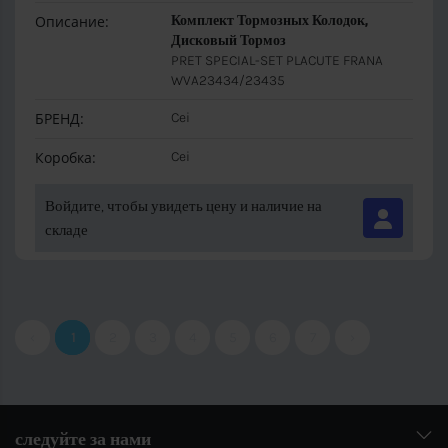
Описание:
Комплект Тормозных Колодок,
Дисковый Тормоз
PRET SPECIAL-SET PLACUTE FRANA
WVA23434/23435
БРЕНД:
Cei
Коробка:
Cei
Войдите, чтобы увидеть цену и наличие на
складе
‹
1
2
3
4
5
6
7
›
следуйте за нами