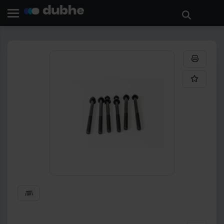
Acasa
Cautare
Produse
surub chiulasa
ÎNAPOI