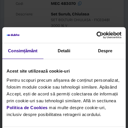
Cod:
MEC 483070
Descriere:
Set Surub, Chiulasa
SET BOLTURI CHIULASA - F1CE0481
3000 16 V
Brand:
Mec-Diesel
Box:
Mec-Diesel
Consimțământ
Detalii
Despre
Login pentru
PRET
si
STOC
Acest site utilizează cookie-uri
Pentru scopuri precum afișarea de conținut personalizat,
folosim module cookie sau tehnologii similare. Apăsând
Accept, ești de acord să permiți colectarea de informații
prin cookie-uri sau tehnologii similare. Află in sectiunea
Politica de Cookies
mai multe despre cookie-uri,
inclusiv despre posibilitatea retragerii acordului.