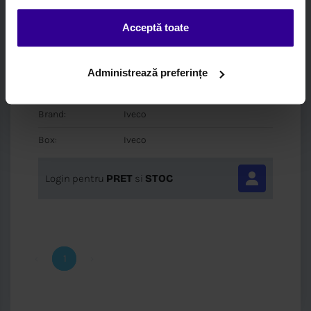
Acceptă toate
Cod:
0000504081515
Administrează preferințe
Descriere:
Surub Chiulasa
CYL.HEAD STUD
Brand:
Iveco
Box:
Iveco
Login pentru
PRET
si
STOC
‹
1
›