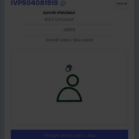
IVP504081515
surub chiulasa
BOLT CHIULASA
481211
Brand: Iveco / Box: Iveco
Login pentru pret si stoc