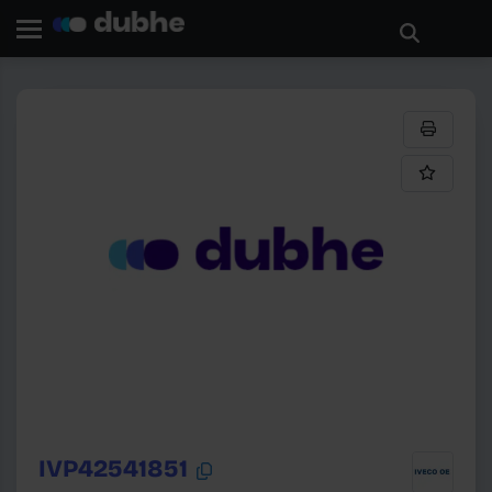
Начало
Търсене
Продукти
НАЗАД
IVP42541851