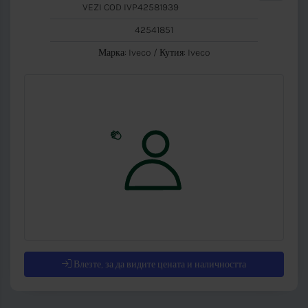
VEZI COD IVP42581939
42541851
Марка: Iveco / Кутия: Iveco
Влезте, за да видите цената и наличността