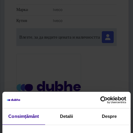
Марка:
Iveco
Кутия:
Iveco
Влезте, за да видите цената и наличността
Consimțământ
Detalii
Despre
Код:
MEC 340431