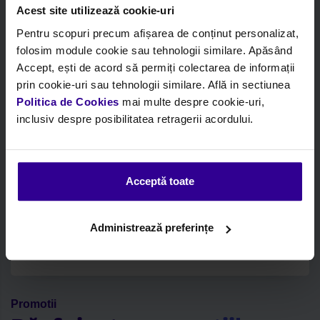
Описание:
PRESSURE CONTROL VALVE.
Acest site utilizează cookie-uri
COMMON RAIL SYSTEM
Pentru scopuri precum afișarea de conținut personalizat,
EUROCARGO - F4AE0681/3681
folosim module cookie sau tehnologii similare. Apăsând
Марка:
Iveco
Accept, ești de acord să permiți colectarea de informații
prin cookie-uri sau tehnologii similare. Află in sectiunea
Кутия:
Iveco
Politica de Cookies
mai multe despre cookie-uri,
inclusiv despre posibilitatea retragerii acordului.
Влезте, за да видите цената и наличността
Acceptă toate
‹
1
›
Administrează preferințe
Promotii